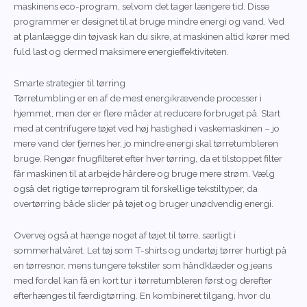
maskinens eco-program, selvom det tager længere tid. Disse
programmer er designet til at bruge mindre energi og vand. Ved
at planlægge din tøjvask kan du sikre, at maskinen altid kører med
fuld last og dermed maksimere energieffektiviteten.
Smarte strategier til tørring
Tørretumbling er en af de mest energikrævende processer i
hjemmet, men der er flere måder at reducere forbruget på. Start
med at centrifugere tøjet ved høj hastighed i vaskemaskinen – jo
mere vand der fjernes her, jo mindre energi skal tørretumbleren
bruge. Rengør fnugfilteret efter hver tørring, da et tilstoppet filter
får maskinen til at arbejde hårdere og bruge mere strøm. Vælg
også det rigtige tørreprogram til forskellige tekstiltyper, da
overtørring både slider på tøjet og bruger unødvendig energi.
Overvej også at hænge noget af tøjet til tørre, særligt i
sommerhalvåret. Let tøj som T-shirts og undertøj tørrer hurtigt på
en tørresnor, mens tungere tekstiler som håndklæder og jeans
med fordel kan få en kort tur i tørretumbleren først og derefter
efterhænges til færdigtørring. En kombineret tilgang, hvor du