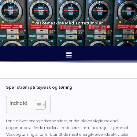
Gå
til
indholdet
Vaskemaskine Med Tørretumbler
Menu
Spar strøm på tøjvask og tørring
Indhold
I en tid hvor energipriserne stiger, er det blevet vigtigere end
nogensinde at finde måder at reducere strømforbruget i hjemmet.
Vask og tørring af tøj er blandt de mest energikrævende aktiviteter i