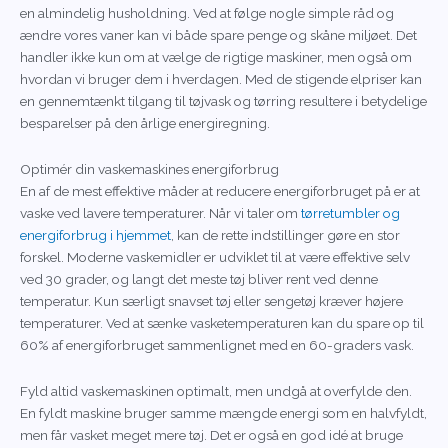
en almindelig husholdning. Ved at følge nogle simple råd og
ændre vores vaner kan vi både spare penge og skåne miljøet. Det
handler ikke kun om at vælge de rigtige maskiner, men også om
hvordan vi bruger dem i hverdagen. Med de stigende elpriser kan
en gennemtænkt tilgang til tøjvask og tørring resultere i betydelige
besparelser på den årlige energiregning.
Optimér din vaskemaskines energiforbrug
En af de mest effektive måder at reducere energiforbruget på er at
vaske ved lavere temperaturer. Når vi taler om
tørretumbler og
energiforbrug i hjemmet
, kan de rette indstillinger gøre en stor
forskel. Moderne vaskemidler er udviklet til at være effektive selv
ved 30 grader, og langt det meste tøj bliver rent ved denne
temperatur. Kun særligt snavset tøj eller sengetøj kræver højere
temperaturer. Ved at sænke vasketemperaturen kan du spare op til
60% af energiforbruget sammenlignet med en 60-graders vask.
Fyld altid vaskemaskinen optimalt, men undgå at overfylde den.
En fyldt maskine bruger samme mængde energi som en halvfyldt,
men får vasket meget mere tøj. Det er også en god idé at bruge