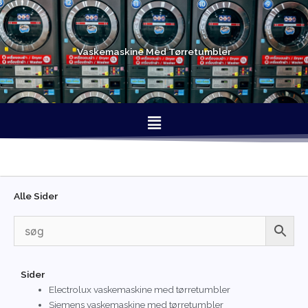
Gå
til
indholdet
Vaskemaskine Med Tørretumbler
Menu
Alle Sider
Sider
Electrolux vaskemaskine med tørretumbler
Siemens vaskemaskine med tørretumbler